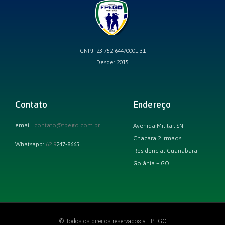
CNPJ: 23.752.644/0001-31
Desde: 2015
Contato
Endereço
email:
contato@fpego.com.br
Avenida Militar, SN
Chacara 2 Irmaos
Whatsapp:
62 9
247-8665
Residencial Guanabara
Goiânia – GO
© Todos os direitos reservados a FPEGO