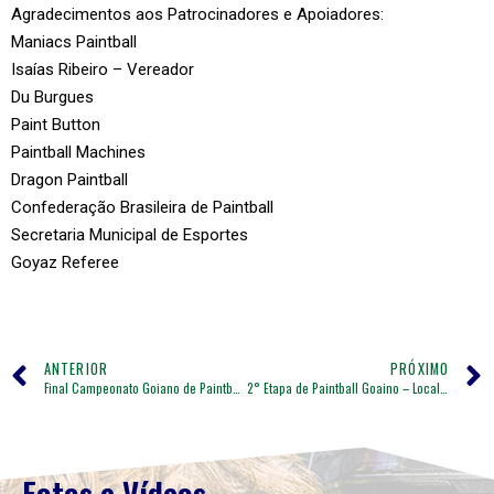
Agradecimentos aos Patrocinadores e Apoiadores:
Maniacs Paintball
Isaías Ribeiro – Vereador
Du Burgues
Paint Button
Paintball Machines
Dragon Paintball
Confederação Brasileira de Paintball
Secretaria Municipal de Esportes
Goyaz Referee
ANTERIOR
PRÓXIMO
Final Campeonato Goiano de Paintball Cenário 2025
2° Etapa de Paintball Goaino – Local: Campo Maniakos Paintball – Goiânia DIA 05/07/2026 – Começa as 08:00 horas
Fotos e Vídeos